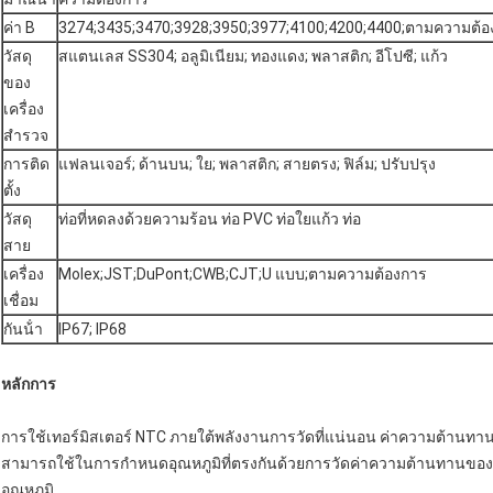
ค่า B
3274;3435;3470;3928;3950;3977;4100;4200;4400;ตามความต้อ
วัสดุ
สแตนเลส SS304; อลูมิเนียม; ทองแดง; พลาสติก; อีโปซี; แก้ว
ของ
เครื่อง
สํารวจ
การติด
แฟลนเจอร์; ด้านบน; ใย; พลาสติก; สายตรง; ฟิล์ม; ปรับปรุง
ตั้ง
วัสดุ
ท่อที่หดลงด้วยความร้อน ท่อ PVC ท่อใยแก้ว ท่อ
สาย
เครื่อง
Molex;JST;DuPont;CWB;CJT;U แบบ;ตามความต้องการ
เชื่อม
กันน้ํา
IP67; IP68
หลักการ
การใช้เทอร์มิสเตอร์ NTC ภายใต้พลังงานการวัดที่แน่นอน ค่าความต้านทานจ
สามารถใช้ในการกําหนดอุณหภูมิที่ตรงกันด้วยการวัดค่าความต้านทานขอ
อุณหภูมิ