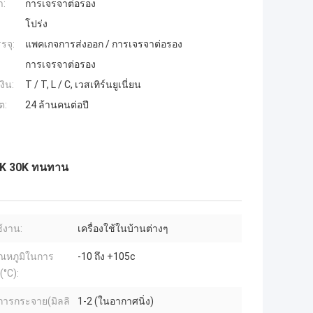
ำ:
การเจรจาต่อรอง
โปร่ง
รจุ:
แพคเกจการส่งออก / การเจรจาต่อรอง
การเจรจาต่อรอง
งิน:
T / T, L / C, เวสเทิร์นยูเนี่ยน
ต:
24 ล้านคนต่อปี
25K 30K ทนทาน
้งาน:
เครื่องใช้ในบ้านต่างๆ
ุณหภูมิในการ
-10 ถึง +105c
°C):
ยการกระจาย(มิลลิ
1-2 (ในอากาศนิ่ง)