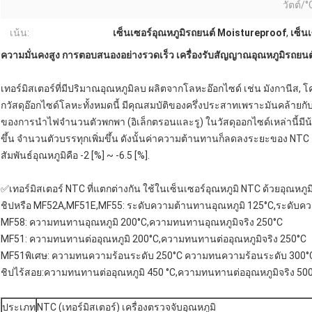
วัตต์/°
เน้น:
เซ็นเซอร์อุณหภูมิรถยนต์ Moistureproof
,
เซ็น
ความมั่นคงสูง การตอบสนองอย่างรวดเร็ว เครื่องรับสัญญาณอุณหภูมิรถยนต์ 
เทอร์มิสเตอร์ที่มีปริมาณอุณหภูมิลบ ผลิตจากโลหะอ๊อกไซด์ เช่น มังกานีส,
กวัสดุอ๊อกไซด์โลหะทั้งหมดนี้ มีคุณสมบัติของครึ่งประสาทเพราะมันคล้ายกั
ของการนําไฟจํานวนตัวพกพา (อิเล็กตรอนและรู) ในวัสดุออกไซด์เหล่านี้มีน้อย
ขึ้น จํานวนตัวบรรทุกเพิ่มขึ้น ดังนั้นค่าความต้านทานก็ลดลงระยะของ NT
สัมพันธ์อุณหภูมิคือ -2 [%] ~ -6.5 [%].
✅เทอร์มิสเตอร์ NTC ที่แตกต่างกัน ใช้ในเซ็นเซอร์อุณหภูมิ NTC ด้วยอุณหภูมิ
ชิปหรือ MF52A,MF51E,MF55: ระดับความต้านทานอุณหภูมิ 125°C,ระดับคว
MF58: ความทนทานอุณหภูมิ 200°C,ความทนทานอุณหภูมิจริง 250°C
MF51: ความทนทานต่ออุณหภูมิ 200°C,ความทนทานต่ออุณหภูมิจริง 250°C
MF51พิเศษ: ความทนความร้อนระดับ 250°C ความทนความร้อนระดับ 300°
ชิปไร้สอย:ความทนทานต่ออุณหภูมิ 450 °C,ความทนทานต่ออุณหภูมิจริง 500
ประเภท
NTC (เทอร์มิสเตอร์) เครื่องตรวจจับอุณหภูมิ