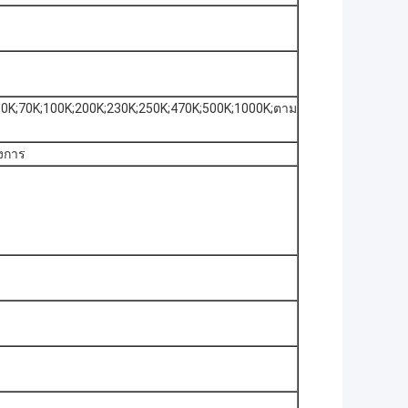
K;60K;70K;100K;200K;230K;250K;470K;500K;1000K;ตาม
งการ