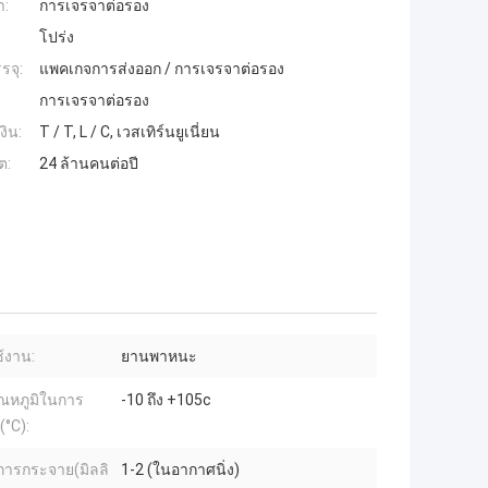
ำ:
การเจรจาต่อรอง
โปร่ง
รจุ:
แพคเกจการส่งออก / การเจรจาต่อรอง
การเจรจาต่อรอง
งิน:
T / T, L / C, เวสเทิร์นยูเนี่ยน
ต:
24 ล้านคนต่อปี
้งาน:
ยานพาหนะ
ุณหภูมิในการ
-10 ถึง +105c
°C):
ยการกระจาย(มิลลิ
1-2 (ในอากาศนิ่ง)