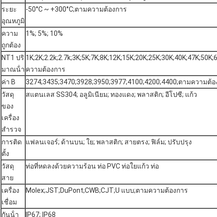
ระยะ
-50°C ~ +300°C;ตามความต้องการ
อุณหภูมิ
ความ
1%; 5%; 10%
ถูกต้อง
NT1 ปริ
1K;2K;2.2k;2.7k;3K;5K;7K;8K;12K;15K;20K;25K;30K;40K;47K;50
มาณน้ํา
ความต้องการ
ค่า B
3274;3435;3470;3928;3950;3977;4100;4200;4400;ตามความต้อ
วัสดุ
สแตนเลส SS304; อลูมิเนียม; ทองแดง; พลาสติก; อีโปซี; แก้ว
ของ
เครื่อง
สํารวจ
การติด
แฟลนเจอร์; ด้านบน; ใย; พลาสติก; สายตรง; ฟิล์ม; ปรับปรุง
ตั้ง
วัสดุ
ท่อที่หดลงด้วยความร้อน ท่อ PVC ท่อใยแก้ว ท่อ
สาย
เครื่อง
Molex;JST;DuPont;CWB;CJT;U แบบ;ตามความต้องการ
เชื่อม
กันน้ํา
IP67; IP68