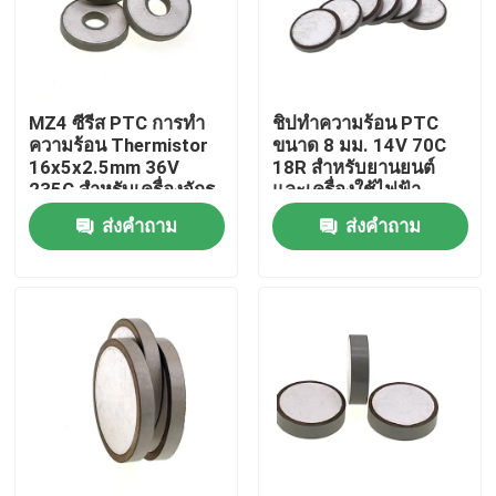
เกี่ยวกับเรา
MZ4 ซีรีส PTC การทํา
ชิปทำความร้อน PTC
ทัวร์โรงงาน
ความร้อน Thermistor
ขนาด 8 มม. 14V 70C
16x5x2.5mm 36V
18R สำหรับยานยนต์
235C สําหรับเครื่องจักร
และเครื่องใช้ไฟฟ้า
การควบคุมคุณภาพ
ยานยนต์
ส่งคำถาม
ส่งคำถาม
ติดต่อเรา
ข่าว
กรณี
เทอร์มิสเตอร์ PTC