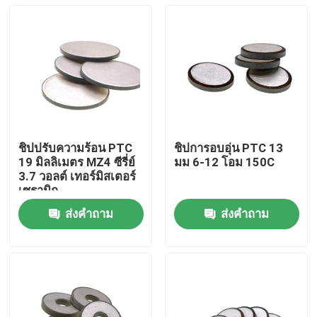
ชิปปรับความร้อน PTC
ชิปการอบอุ่น PTC 13
19 มิลลิเมตร MZ4 ซีรี่ย์
มม 6-12 โอม 150C
3.7 วอลต์ เทอร์มิสเตอร์
เซรามิก
ส่งคำถาม
ส่งคำถาม
บ้าน
สินค้า
วิดีโอ