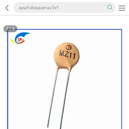
2
/
6