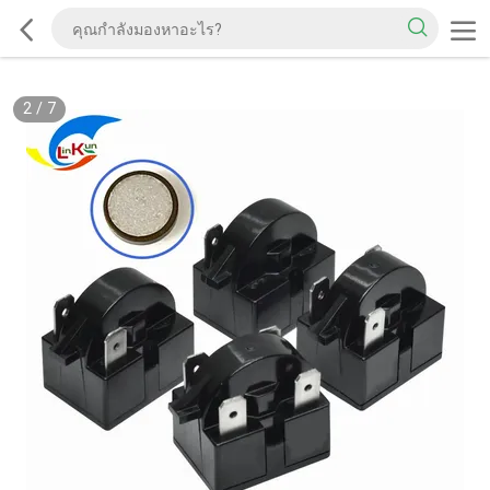
2
/
7