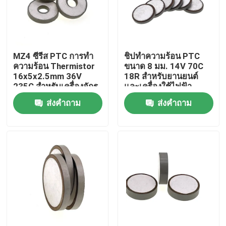
เกี่ยวกับเรา
MZ4 ซีรีส PTC การทํา
ชิปทำความร้อน PTC
ทัวร์โรงงาน
ความร้อน Thermistor
ขนาด 8 มม. 14V 70C
16x5x2.5mm 36V
18R สำหรับยานยนต์
235C สําหรับเครื่องจักร
และเครื่องใช้ไฟฟ้า
การควบคุมคุณภาพ
ยานยนต์
ส่งคำถาม
ส่งคำถาม
ติดต่อเรา
ข่าว
กรณี
เทอร์มิสเตอร์ PTC